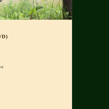
/D)
und