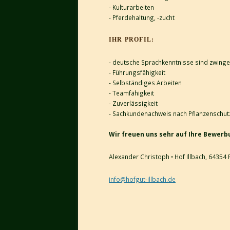
- Kulturarbeiten
- Pferdehaltung, -zucht
IHR PROFIL:
- deutsche Sprachkenntnisse sind zwinge
- Führungsfähigkeit
- Selbständiges Arbeiten
- Teamfähigkeit
- Zuverlässigkeit
- Sachkundenachweis nach Pflanzenschu
Wir freuen uns sehr auf Ihre Bewerb
Alexander Christoph • Hof Illbach, 6435
info@hofgut-illbach.de